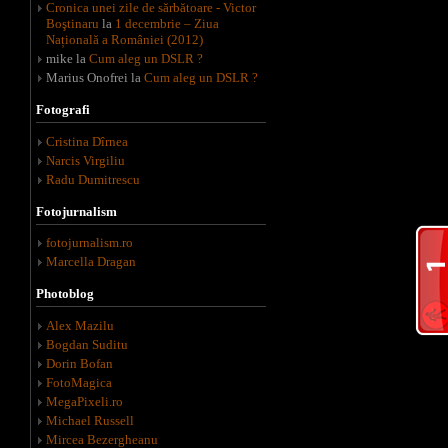
Cronica unei zile de sărbătoare - Victor
Boştinaru
la
1 decembrie – Ziua
Națională a României (2012)
mike
la
Cum aleg un DSLR ?
Marius Onofrei
la
Cum aleg un DSLR ?
Fotografi
Cristina Dîrnea
Narcis Virgiliu
Radu Dumitrescu
Fotojurnalism
fotojurnalism.ro
Marcella Dragan
Photoblog
Alex Mazilu
Bogdan Suditu
Dorin Bofan
FotoMagica
MegaPixeli.ro
Michael Russell
Mircea Bezergheanu