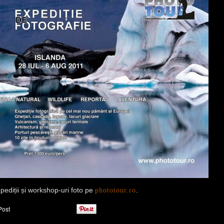
pediții și workshop-uri foto pe
phototour.ro
.