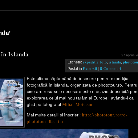
nda’
n Islanda
27 aprilie 
Etichete:
expeditie foto
,
islanda
,
phototou
Postat in
Excursii
|
0 Comentarii
Este ultima săptamână de înscriere pentru expediția
fotografică în Islanda, organizată de phototour.ro. Pentru
cine are resursele necesare este o ocazie deosebită pen
explorarea celui mai nou tărâm al Europei, avându-l ca
ghid pe fotograful
Mihai Moiceanu
.
Mai multe detalii și înscrieri:
http://phototour.ro/ro-
phototour–85.htm