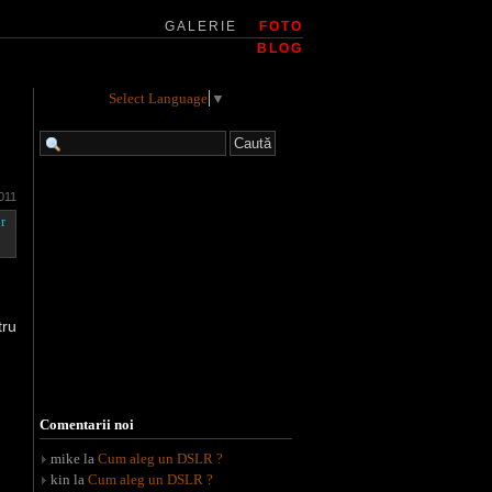
GALERIE
FOTO
BLOG
Select Language
▼
2011
r
tru
Comentarii noi
mike
la
Cum aleg un DSLR ?
kin
la
Cum aleg un DSLR ?