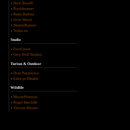
Nick Newell
Pixeldreamer
Radu Badoiu
Scott Wood
ShutterRunner
Tedoo.eu
Studio
FotoUnion
Grey Wolf Studios
Turism & Outdoor
Doru Panaitescu
Eden pe Pământ
Wildlife
MoosePeterson
Roger Hatcliffe
Vincent Munier