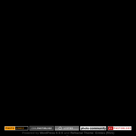
Powered by
WordPress 6.9.6
and
Refractal Theme
:
Entries (RSS)